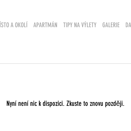
ÍSTO A OKOLÍ
APARTMÁN
TIPY NA VÝLETY
GALERIE
DA
Nyní není nic k dispozici. Zkuste to znovu později.